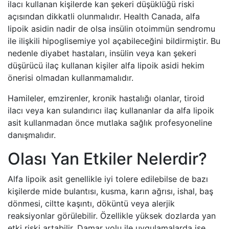
ilacı kullanan kişilerde kan şekeri düşüklüğü riski
açısından dikkatli olunmalıdır. Health Canada, alfa
lipoik asidin nadir de olsa insülin otoimmün sendromu
ile ilişkili hipoglisemiye yol açabileceğini bildirmiştir. Bu
nedenle diyabet hastaları, insülin veya kan şekeri
düşürücü ilaç kullanan kişiler alfa lipoik asidi hekim
önerisi olmadan kullanmamalıdır.
Hamileler, emzirenler, kronik hastalığı olanlar, tiroid
ilacı veya kan sulandırıcı ilaç kullananlar da alfa lipoik
asit kullanmadan önce mutlaka sağlık profesyoneline
danışmalıdır.
Olası Yan Etkiler Nelerdir?
Alfa lipoik asit genellikle iyi tolere edilebilse de bazı
kişilerde mide bulantısı, kusma, karın ağrısı, ishal, baş
dönmesi, ciltte kaşıntı, döküntü veya alerjik
reaksiyonlar görülebilir. Özellikle yüksek dozlarda yan
etki riski artabilir. Damar yolu ile uygulamalarda ise