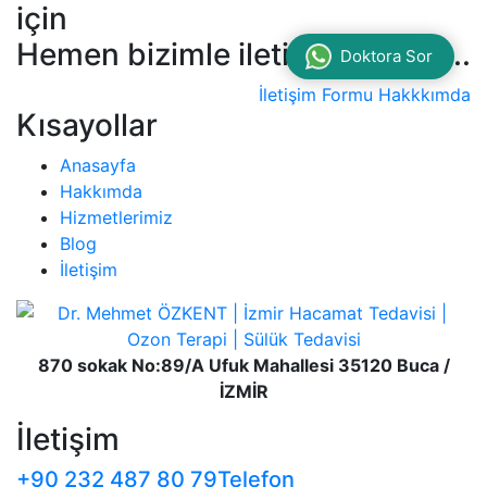
için
Hemen bizimle iletişime geçin...
Doktora Sor
İletişim Formu
Hakkkımda
Kısayollar
Anasayfa
Hakkımda
Hizmetlerimiz
Blog
İletişim
870 sokak No:89/A Ufuk Mahallesi 35120 Buca /
İZMİR
İletişim
+90 232 487 80 79
Telefon