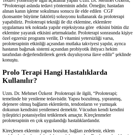
Tedavi yöntemiyle ilgili açıklama yapan Uzm. Dr. Mehmet Özkent,
“Proloterapi aslında tedavi yönteminin adıdır. Örneğin; hastadan
alınan kanın işleme sokulması sonucu ile elde edilen CGF
(konsantre büyüme faktörü) solusyonu kullanarak da proloterapi
yapabiliriz. Proloterapi tekniği ile diz eklemine, eklemlere
uygulaması tek noktada yapılır enjeksiyona göre etkisini bütün diz
eklemine yayarak etkisini artırmaktadır. Proloterapi sonrasında kişiye
özel egzersiz programı verilir, D vitamini yetersizliği varsa,
proloterapinin etkinliği açısından mutlaka takviyesi yapılır, ayrıca
hastanın bağırsak sistemi açısından probiyotik ihtiyacı hekim
tarafından değerlendirilerek gerek duyuluyorsa ilave edilir” şeklinde
konuştu.
Prolo Terapi Hangi Hastalıklarda
Kullanılır?
Uzm. Dr. Mehmet Özkent Proloterapi ile ilgili, “Proloterapi;
temelinde bir yenileme tedavisidir. Yapısı bozulmuş, yıpranmış,
dejenere olmuş bağların eklemlerin, tendonların ve yumuşak
dokunun kendisini yenilemesi demektir. Vücudun kendi kendini
iyileştirici potansiyelini tetiklemek amaçtır. Kireçlenmeler
proloterapinin en çok uygulandığı hastalıklardandır.
Kireçlenen eklemin yapısı bozulur, bağları zedelenir, eklem