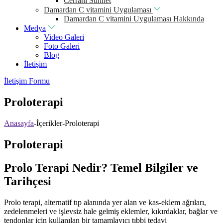
Cerrahi Sünnet
Damardan C vitamini Uygulaması
Damardan C vitamini Uygulaması Hakkında
Medya
Video Galeri
Foto Galeri
Blog
İletişim
İletişim Formu
Proloterapi
Anasayfa
-
İçerikler
-
Proloterapi
Proloterapi
Prolo Terapi Nedir? Temel Bilgiler ve
Tarihçesi
Prolo terapi, alternatif tıp alanında yer alan ve kas-eklem ağrıları,
zedelenmeleri ve işlevsiz hale gelmiş eklemler, kıkırdaklar, bağlar ve
tendonlar için kullanılan bir tamamlayıcı tıbbi tedavi