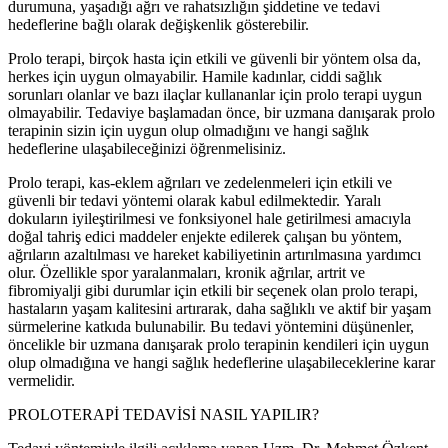
durumuna, yaşadığı ağrı ve rahatsızlığın şiddetine ve tedavi
hedeflerine bağlı olarak değişkenlik gösterebilir.
Prolo terapi, birçok hasta için etkili ve güvenli bir yöntem olsa da,
herkes için uygun olmayabilir. Hamile kadınlar, ciddi sağlık
sorunları olanlar ve bazı ilaçlar kullananlar için prolo terapi uygun
olmayabilir. Tedaviye başlamadan önce, bir uzmana danışarak prolo
terapinin sizin için uygun olup olmadığını ve hangi sağlık
hedeflerine ulaşabileceğinizi öğrenmelisiniz.
Prolo terapi, kas-eklem ağrıları ve zedelenmeleri için etkili ve
güvenli bir tedavi yöntemi olarak kabul edilmektedir. Yaralı
dokuların iyileştirilmesi ve fonksiyonel hale getirilmesi amacıyla
doğal tahriş edici maddeler enjekte edilerek çalışan bu yöntem,
ağrıların azaltılması ve hareket kabiliyetinin artırılmasına yardımcı
olur. Özellikle spor yaralanmaları, kronik ağrılar, artrit ve
fibromiyalji gibi durumlar için etkili bir seçenek olan prolo terapi,
hastaların yaşam kalitesini artırarak, daha sağlıklı ve aktif bir yaşam
sürmelerine katkıda bulunabilir. Bu tedavi yöntemini düşünenler,
öncelikle bir uzmana danışarak prolo terapinin kendileri için uygun
olup olmadığına ve hangi sağlık hedeflerine ulaşabileceklerine karar
vermelidir.
PROLOTERAPİ TEDAVİSİ NASIL YAPILIR?