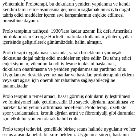
yöntemidir. Proloterapi, bu dokuların yeniden yapılanma ve kendi
kendini tamir etme aşamasına geçmesini sağlamak amacıyla doğal
tahriş edici maddeler içeren sıvı karışımlarının enjekte edilmesi
prensibine dayanır.
Prolo terapinin tarihçesi, 1930’lara kadar uzanır. İlk defa Amerikalı
bir doktor olan George Hackett tarafından kullanılan yöntem, yıllar
içerisinde geliştirilerek günümüzdeki halini almıştır.
Prolo terapi uygulaması sırasında, yaralı bir eklemin yumuşak
dokusuna doğal tahriş edici maddeler enjekte edilir. Bu tahriş edici
enjeksiyonlar, vücudun kendi iyileşme tepkisini başlatarak,
dokuların onarılmasına ve yeniden yapılanmasına yardımcı olur.
Uygulamayı destekleyen uzmanlar ve hastalar, proloterapinin eklem
veya sırt ağrısı için önemli bir rahatlama sağlayabileceğine
inanmaktadır.
Prolo terapinin temel amacı, hasar görmüş dokuların iyileştirilmesi
ve fonksiyonel hale getirilmesidir. Bu sayede ağrıların azaltılması ve
hareket kabiliyetinin artırılması hedeflenir. Prolo terapi, özellikle
spor yaralanmaları, kronik ağrılar, artrit ve fibromiyalji gibi durumlar
için etkili bir yöntem olarak kabul edilir.
Prolo terapi tedavisi, genellikle birkaç seans halinde uygulanır ve her
seans arasında belirli bir süre beklenir. Uygulama süreci, hastanın