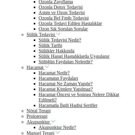
Ozonla Zayıflama
Ozonla Detox Tedavisi
Astım ve Ozon Tedavisi
Ozonla Bel Fıtığı Tedavisi
Ozonla Tedavi Edilen Hastalıklar
Ozon Sık Sorulan Sorular
Sülük Tedavisi
Sülük Tedavisi Nedir?
Sülük Tarihi
Sülükler Hakkında
Sülük Hangi Hastalıklarda Uygulanır
Sülüğün Faydaları Nelerdir?
Hacamat
Hacamat Nedir?
Hacamatın Faydaları
Hacamat Ne Zaman Yapılır?
Hacamat Kimlere Yapılmaz?
Hacamat Öncesi ve Sonrası Nelere Dikkat
Edilmeli?
Hacamatla İlgili Hadisi Şerifler
Nöral Terapi
Proloterapi
Akupunktur
Akupunktur Nedir?
Manuel Terapi