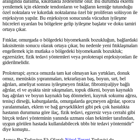
aralığında daralma, kıkırdakta zedelenme olur. Bu durumda eklemi
yenilemek için eklemde tendonların ve bağların kemiğe tutunduğu
özel noktalara ve kıkırdak noktalarına özel bir proliferan solüsyon ile
enjeksiyon yapılır. Bu enjeksiyon sonucunda vücudun iyileşme
hücreleri uyarılan bu bölgelere gelip iyileşme başlatır ve doku tamiri
ortaya çıkar.
Fıtıklar, omurgada o bölgedeki biyomekanik bozukluğun, bağlardaki
laksisitenin sonucu olarak ortaya çıkar, bu nedenle yeni fıtıklaşmaları
engellemek için mutlaka o bölgedeki biyomekanik bozukluk;
egzersizler, fizik tedavi yöntemleri veya proloterapi enjeksiyonları ile
giderilmelidir.
Proloterapi; ayrıca omuzda tam kat olmayan kas yırtıkları, donuk
omuz, menüsküs yıpranmaları, tekrarlayan baş, boyun, sırt, bel
ağrıları, ameliyat sonrası iyileşmeyen fıtıklar, fibromiyaljiye bağlı
ağrılar, el ve ayakta sinir sıkışmaları, topuk dikeni, boyun kaynaklı
baş ağrıları ve boyun kaynaklı baş dönmeleri, kuyruk sokumu ağrısı,
tenisçi dirseği, kaburgalarda, omurgalarda geçmeyen ağrılar, sporcu
yaralanmaları, eklem ve bağ gevşeklikleri gibi pek çok hastalıkta
hastanın durumuna göre ilaç, fizik tedavi, egzersiz veya cerrahi gibi
birçok tedavi yönteminin yanında uzmanı olan hekimler tarafından,
uygun görülen hastada kullanılabilecek tıbbı bir tedavi yöntemidir”
diye konuştu..
Ayrıca Bu Tedaviye Ek Olarak
Nöral Terapi
Tedavisi de