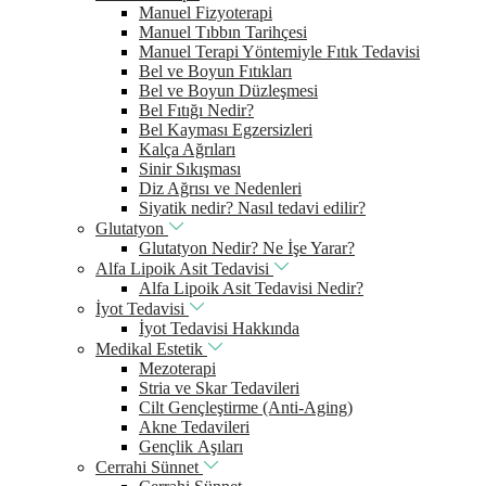
Manuel Fizyoterapi
Manuel Tıbbın Tarihçesi
Manuel Terapi Yöntemiyle Fıtık Tedavisi
Bel ve Boyun Fıtıkları
Bel ve Boyun Düzleşmesi
Bel Fıtığı Nedir?
Bel Kayması Egzersizleri
Kalça Ağrıları
Sinir Sıkışması
Diz Ağrısı ve Nedenleri
Siyatik nedir? Nasıl tedavi edilir?
Glutatyon
Glutatyon Nedir? Ne İşe Yarar?
Alfa Lipoik Asit Tedavisi
Alfa Lipoik Asit Tedavisi Nedir?
İyot Tedavisi
İyot Tedavisi Hakkında
Medikal Estetik
Mezoterapi
Stria ve Skar Tedavileri
Cilt Gençleştirme (Anti-Aging)
Akne Tedavileri
Gençlik Aşıları
Cerrahi Sünnet