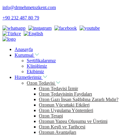
info@drmehmetozkent.com
+90 232 487 80 79
Anasayfa
Kurumsal
Sertifikalarımız
Kliniğimiz
Ekibimiz
Hizmetlerimiz
Ozon Tedavisi
Ozon Tedavisi İzmir
Ozon Tedavisinin Faydaları
Ozon Gazı İnsan Sağlığına Zararlı Mıdır?
Ozonun Vücuttaki Etkileri
Ozon Uygulama Yöntemleri
Ozon Terapi
Ozonun Yapısı Oluşumu ve Üretimi
Ozon Keşfi ve Tarihçesi
Ozonun Avantajları