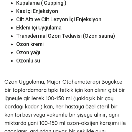
Kupalama ( Cupping )
Kas içi Enjeksiyon
Cilt Altı ve Cilt Lezyon İçi Enjeksiyon
Eklem İçi Uygulama
Transdermal Ozon Tedavisi (Ozon sauna)
Ozon kremi
Ozon yağı
Ozonlu su
Ozon Uygulama, Major Otohemoterapi Büyükçe
bir toplardamara tıpkı tetkik için kan alınır gibi bir
iğneyle girilerek 100-150 ml (yaklaşık bir çay
bardağı kadar ) kan, her hastaya özel steril bir
kan torbası veya vakumlu bir şişeye alınır, aynı
miktarda yani 100-150 ml ozon-oksijen karışımı ile
ozonlanır, ardından yavaş bir şekilde aynı