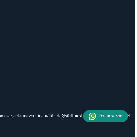
ması ya da mevcut tedavinin değiştirilmesi önerilmez. İçerik, kişisel
Doktora Sor