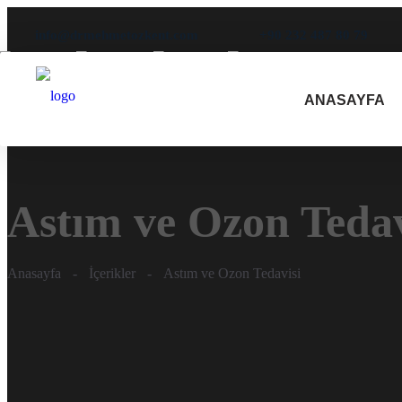
info@drmehmetozkent.com
+90 232 487 80 79
ANASAYFA
Astım ve Ozon Tedav
Anasayfa
-
İçerikler
-
Astım ve Ozon Tedavisi