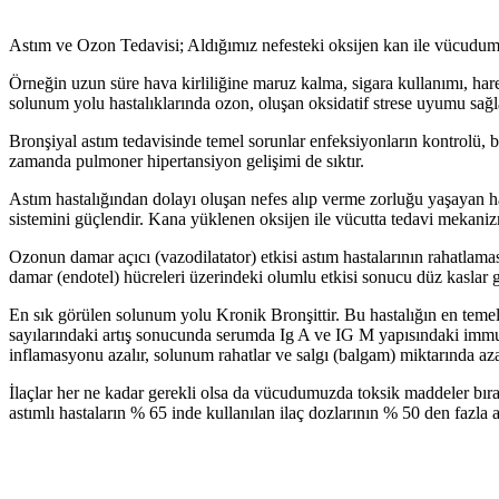
Astım ve Ozon Tedavisi; Aldığımız nefesteki oksijen kan ile vücudumuzu
Örneğin uzun süre hava kirliliğine maruz kalma, sigara kullanımı, har
solunum yolu hastalıklarında ozon, oluşan oksidatif strese uyumu sağ
Bronşiyal astım tedavisinde temel sorunlar enfeksiyonların kontrolü, ba
zamanda pulmoner hipertansiyon gelişimi de sıktır.
Astım hastalığından dolayı oluşan nefes alıp verme zorluğu yaşayan has
sistemini güçlendir. Kana yüklenen oksijen ile vücutta tedavi mekanizm
Ozonun damar açıcı (vazodilatator) etkisi astım hastalarının rahatlama
damar (endotel) hücreleri üzerindeki olumlu etkisi sonucu düz kaslar
En sık görülen solunum yolu Kronik Bronşittir. Bu hastalığın en teme
sayılarındaki artış sonucunda serumda Ig A ve IG M yapısındaki immung
inflamasyonu azalır, solunum rahatlar ve salgı (balgam) miktarında az
İlaçlar her ne kadar gerekli olsa da vücudumuzda toksik maddeler bır
astımlı hastaların % 65 inde kullanılan ilaç dozlarının % 50 den fazla 