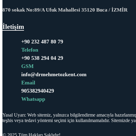
870 sokak No:89/A Ufuk Mahallesi 35120 Buca / İZMİR
İletişim
+90 232 487 80 79
Telefon
+90 538 294 04 29
GSM
info@drmehmetozkent.com
Email
905382940429
Whatsapp
Yasal Uyarı: Web sitemiz, yalnızca bilgilendirme amacıyla hazırlanmışt
teşhis veya tedavi yöntemi seçimi için kullanılmamalıdır. Sitemizde y
© 2025 Tüm Hakları Saklıdır!