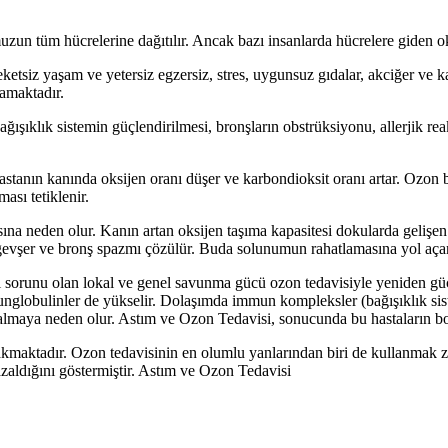
n tüm hücrelerine dağıtılır. Ancak bazı insanlarda hücrelere giden oksi
eketsiz yaşam ve yetersiz egzersiz, stres, uygunsuz gıdalar, akciğer v
lamaktadır.
ğışıklık sistemin güçlendirilmesi, bronşların obstrüksiyonu, allerjik reak
tanın kanında oksijen oranı düşer ve karbondioksit oranı artar. Ozon bu
ası tetiklenir.
sına neden olur. Kanın artan oksijen taşıma kapasitesi dokularda gelişen
 gevşer ve bronş spazmı çözülür. Buda solunumun rahatlamasına yol açar
l sorunu olan lokal ve genel savunma gücü ozon tedavisiyle yeniden güçl
lobulinler de yükselir. Dolaşımda immun kompleksler (bağışıklık sistem a
almaya neden olur. Astım ve Ozon Tedavisi, sonucunda bu hastaların boğ
akmaktadır. Ozon tedavisinin en olumlu yanlarından biri de kullanmak zo
azaldığını göstermiştir. Astım ve Ozon Tedavisi