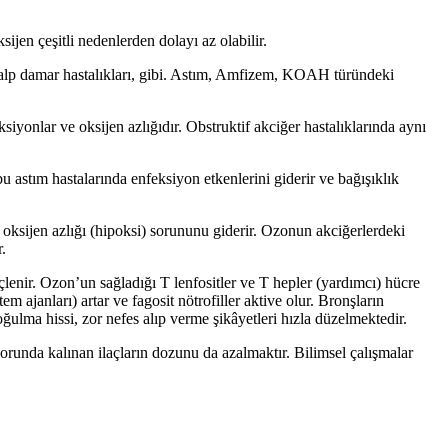
jen çeşitli nedenlerden dolayı az olabilir.
e kalp damar hastalıkları, gibi. Astım, Amfizem, KOAH türündeki
siyonlar ve oksijen azlığıdır. Obstruktif akciğer hastalıklarında aynı
 astım hastalarında enfeksiyon etkenlerini giderir ve bağışıklık
 oksijen azlığı (hipoksi) sorununu giderir. Ozonun akciğerlerdeki
.
enir. Ozon’un sağladığı T lenfositler ve T hepler (yardımcı) hücre
janları) artar ve fagosit nötrofiller aktive olur. Bronşların
ulma hissi, zor nefes alıp verme şikâyetleri hızla düzelmektedir.
runda kalınan ilaçların dozunu da azalmaktır. Bilimsel çalışmalar