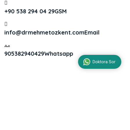
+90 538 294 04 29
GSM
info@drmehmetozkent.com
Email
905382940429
Whatsapp
Doktora Sor
Yasal Uyarı: Web sitemiz, yalnızca bilgilendirme
amacıyla hazırlanmıştır ve tıbbi tedavi veya
konsültasyon yerine geçmez. İlaç tedavisi
başlanması ya da mevcut tedavinin değiştirilmesi
önerilmez. İçerik, kişisel teşhis veya tedavi
yöntemi seçimi için kullanılmamalıdır. Sitemizde