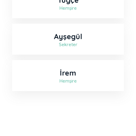
Tuğçe
Hemşire
Ayşegül
Sekreter
İrem
Hemşire